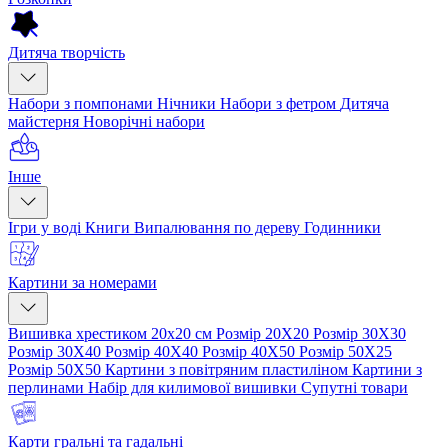
Дитяча творчість
Набори з помпонами
Нічники
Набори з фетром
Дитяча
майстерня
Новорічні набори
Інше
Ігри у воді
Книги
Випалювання по дереву
Годинники
Картини за номерами
Вишивка хрестиком 20х20 см
Розмір 20Х20
Розмір 30Х30
Розмір 30Х40
Розмір 40Х40
Розмір 40Х50
Розмір 50Х25
Розмір 50Х50
Картини з повітряним пластиліном
Картини з
перлинами
Набір для килимової вишивки
Супутні товари
Карти гральні та гадальні