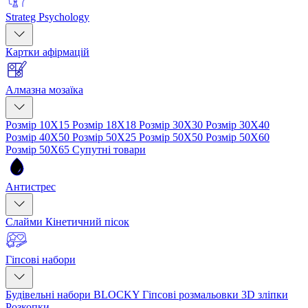
Strateg Psychology
Картки афірмацій
Алмазна мозаїка
Розмір 10Х15
Розмір 18Х18
Розмір 30Х30
Розмір 30Х40
Розмір 40Х50
Розмір 50Х25
Розмір 50Х50
Розмір 50Х60
Розмір 50Х65
Супутні товари
Антистрес
Слайми
Кінетичний пісок
Гіпсові набори
Будівельні набори BLOCKY
Гіпсові розмальовки
3D зліпки
Розкопки