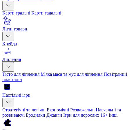
Карти гральні
Карти гадальні
Літні товари
Крейда
Ліплення
Тісто для ліплення
М'яка маса та мус для ліплення
Повітряний
пластилін
Настільні ігри
Стратегічні та логічні
Економічні
Розважальні
Навчальні та
розвиваючі
Бродилки
Джанги
Ігри для дорослих 16+
Інші