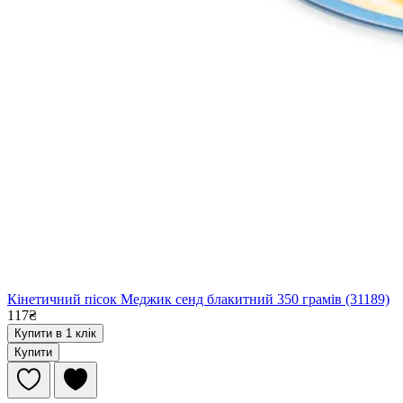
Кінетичний пісок Меджик сенд блакитний 350 грамів (31189)
117₴
Купити в 1 клік
Купити