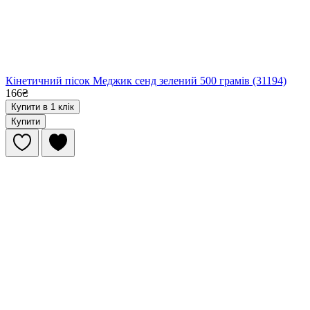
Кінетичний пісок Меджик сенд зелений 500 грамів (31194)
166₴
Купити в 1 клік
Купити