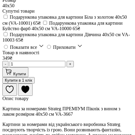
Розмір
40х50
Супутні товари
Подарункова упаковка для картини Біла з золотом 40х50
см (VA-10001)
65₴
Подарункова упаковка для картини
Буйство фарб 40х50 см VA-10000
65₴
Подарункова упаковка для картини Дівчина 40х50 см VA-
10003
65₴
Показати все
Приховати
Товар в наявності
349₴
-
+
Купити
Купити в 1 клік
Опис товару
Картина за номерами Strateg ПРЕМІУМ Пікнік з вином з
лаком розміром 40х50 см VA-3667
Картини за номерами від українського виробника Strateg
поєднують творчість із грою. Вони розвивають фантазію,