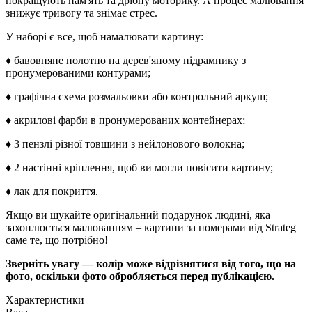
покращують пам'ять та дрібну моторику. А процес малювання
знижує тривогу та знімає стрес.
У наборі є все, щоб намалювати картину:
♦ бавовняне полотно на дерев'яному підрамнику з
пронумерованими контурами;
♦ графічна схема розмальовки або контрольний аркуш;
♦ акрилові фарби в пронумерованих контейнерах;
♦ 3 пензлі різної товщини з нейлонового волокна;
♦ 2 настінні кріплення, щоб ви могли повісити картину;
♦ лак для покриття.
Якщо ви шукайте оригінальний подарунок людині, яка
захоплюється малюванням – картини за номерами від Strateg
саме те, що потрібно!
Зверніть увагу — колір може відрізнятися від того, що на
фото, оскільки фото обробляється перед публікацією.
Характеристики