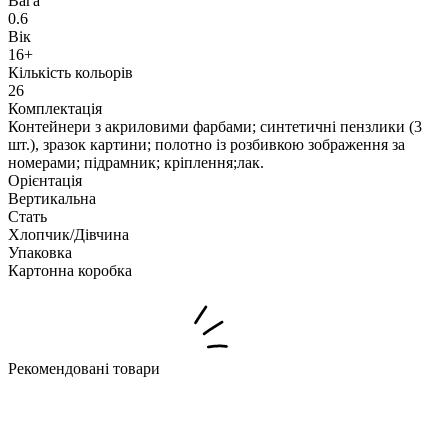
Вага
0.6
Вік
16+
Кількість кольорів
26
Комплектація
Контейнери з акриловими фарбами; синтетичні пензлики (3
шт.), зразок картини; полотно із розбивкою зображення за
номерами; підрамник; кріплення;лак.
Орієнтація
Вертикальна
Стать
Хлопчик/Дiвчина
Упаковка
Картонна коробка
Рекомендовані товари