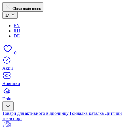
Close main menu
UA
EN
RU
DE
0
Акції
Новинки
Dolu
Товари для активного відпочинку
Гойдалка-каталка
Дитячий
транспорт