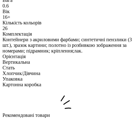
Вага
0.6
Вік
16+
Кількість кольорів
26
Комплектація
Контейнери з акриловими фарбами; синтетичні пензлики (3
шт.), зразок картини; полотно із розбивкою зображення за
номерами; підрамник; кріплення;лак.
Орієнтація
Вертикальна
Стать
Хлопчик/Дiвчина
Упаковка
Картонна коробка
Рекомендовані товари