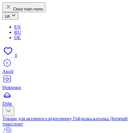
Close main menu
UA
EN
RU
DE
0
Акції
Новинки
Dolu
Товари для активного відпочинку
Гойдалка-каталка
Дитячий
транспорт