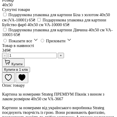
Розмір
40х50
Супутні товари
Подарункова упаковка для картини Біла з золотом 40х50
см (VA-10001)
65₴
Подарункова упаковка для картини
Буйство фарб 40х50 см VA-10000
65₴
Подарункова упаковка для картини Дівчина 40х50 см VA-
10003
65₴
Показати все
Приховати
Товар в наявності
349₴
-
+
Купити
Купити в 1 клік
Опис товару
Картина за номерами Strateg ПРЕМІУМ Пікнік з вином з
лаком розміром 40х50 см VA-3667
Картини за номерами від українського виробника Strateg
поєднують творчість із грою. Вони розвивають фантазію,