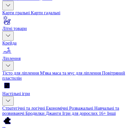
Карти гральні
Карти гадальні
Літні товари
Крейда
Ліплення
Тісто для ліплення
М'яка маса та мус для ліплення
Повітряний
пластилін
Настільні ігри
Стратегічні та логічні
Економічні
Розважальні
Навчальні та
розвиваючі
Бродилки
Джанги
Ігри для дорослих 16+
Інші