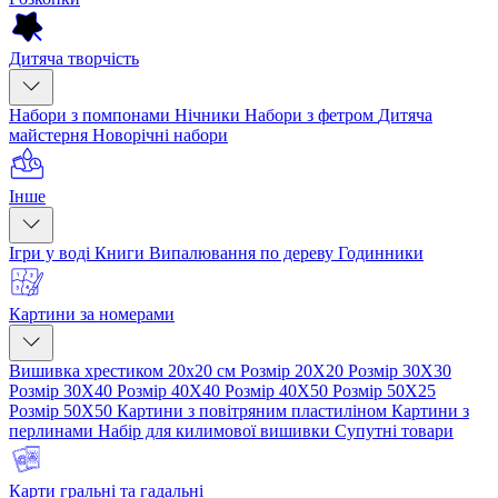
Дитяча творчість
Набори з помпонами
Нічники
Набори з фетром
Дитяча
майстерня
Новорічні набори
Інше
Ігри у воді
Книги
Випалювання по дереву
Годинники
Картини за номерами
Вишивка хрестиком 20х20 см
Розмір 20Х20
Розмір 30Х30
Розмір 30Х40
Розмір 40Х40
Розмір 40Х50
Розмір 50Х25
Розмір 50Х50
Картини з повітряним пластиліном
Картини з
перлинами
Набір для килимової вишивки
Супутні товари
Карти гральні та гадальні