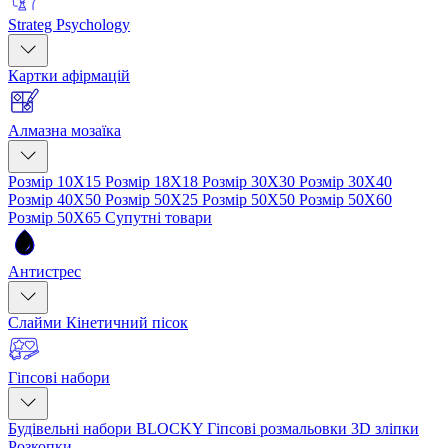
Strateg Psychology
Картки афірмацій
Алмазна мозаїка
Розмір 10Х15
Розмір 18Х18
Розмір 30Х30
Розмір 30Х40
Розмір 40Х50
Розмір 50Х25
Розмір 50Х50
Розмір 50Х60
Розмір 50Х65
Супутні товари
Антистрес
Слайми
Кінетичний пісок
Гіпсові набори
Будівельні набори BLOCKY
Гіпсові розмальовки
3D зліпки
Розкопки