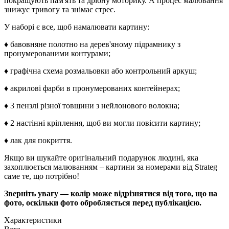
покращують пам'ять та дрібну моторику. А процес малювання
знижує тривогу та знімає стрес.
У наборі є все, щоб намалювати картину:
♦ бавовняне полотно на дерев'яному підрамнику з
пронумерованими контурами;
♦ графічна схема розмальовки або контрольний аркуш;
♦ акрилові фарби в пронумерованих контейнерах;
♦ 3 пензлі різної товщини з нейлонового волокна;
♦ 2 настінні кріплення, щоб ви могли повісити картину;
♦ лак для покриття.
Якщо ви шукайте оригінальний подарунок людині, яка
захоплюється малюванням – картини за номерами від Strateg
саме те, що потрібно!
Зверніть увагу — колір може відрізнятися від того, що на
фото, оскільки фото обробляється перед публікацією.
Характеристики