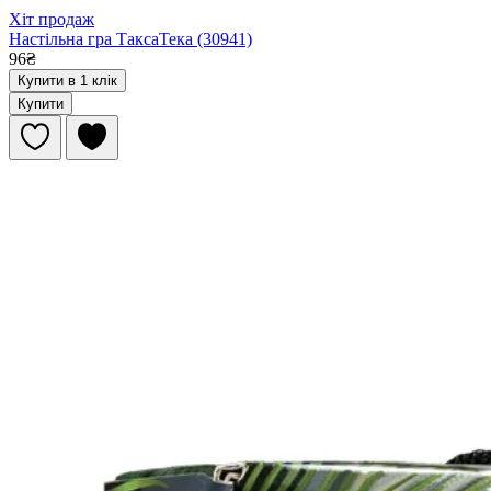
Хіт продаж
Настільна гра ТаксаТека (30941)
96₴
Купити в 1 клік
Купити