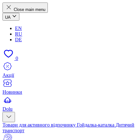
Close main menu
UA
EN
RU
DE
0
Акції
Новинки
Dolu
Товари для активного відпочинку
Гойдалка-каталка
Дитячий
транспорт