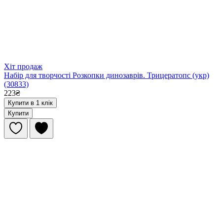
Хіт продаж
Набір для творчості Розкопки динозаврів. Трицератопс (укр)
(30833)
223₴
Купити в 1 клік
Купити