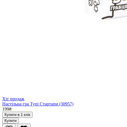
Хіт продаж
Настільна гра Тупі Стартапи (30957)
199₴
Купити в 1 клік
Купити