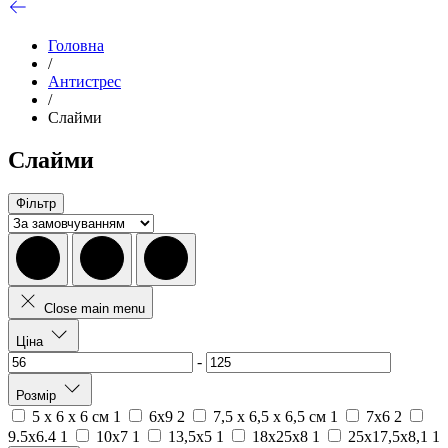
Головна
/
Антистрес
/
Слайми
Слайми
Фільтр
Close main menu
Ціна
-
Розмір
5 x 6 x 6 см
1
6х9
2
7,5 x 6,5 x 6,5 см
1
7х6
2
9.5x6.4
1
10х7
1
13,5х5
1
18х25х8
1
25х17,5х8,1
1