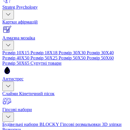
Strateg Psychology
Картки афірмацій
Алмазна мозаїка
Розмір 10Х15
Розмір 18Х18
Розмір 30Х30
Розмір 30Х40
Розмір 40Х50
Розмір 50Х25
Розмір 50Х50
Розмір 50Х60
Розмір 50Х65
Супутні товари
Антистрес
Слайми
Кінетичний пісок
Гіпсові набори
Будівельні набори BLOCKY
Гіпсові розмальовки
3D зліпки
Розкопки