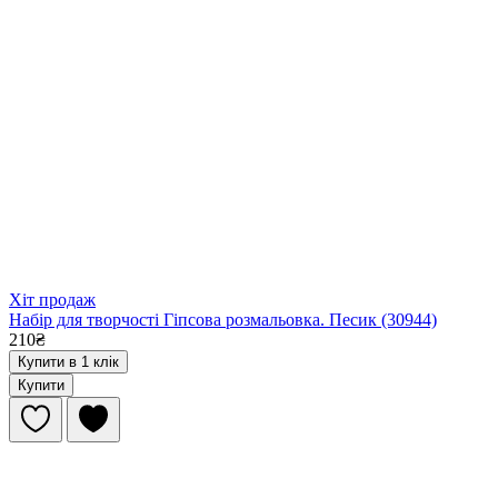
Хіт продаж
Набір для творчості Гіпсова розмальовка. Песик (30944)
210₴
Купити в 1 клік
Купити