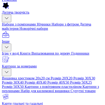
Дитяча творчість
Набори з помпонами
Нічники
Набори з фетром
Дитяча
майстерня
Новорічні набори
Інше
Ігри у воді
Книги
Випалювання по дереву
Годинники
Картини за номерами
Вишивка хрестиком 20х20 см
Розмір 20Х20
Розмір 30Х30
Розмір 30Х40
Розмір 40Х40
Розмір 40Х50
Розмір 50Х25
Розмір 50Х50
Картини з повітряним пластиліном
Картини з
перлинами
Набір для килимової вишивки
Супутні товари
Карти гральні та гадальні