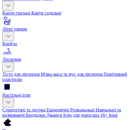
Карти гральні
Карти гадальні
Літні товари
Крейда
Ліплення
Тісто для ліплення
М'яка маса та мус для ліплення
Повітряний
пластилін
Настільні ігри
Стратегічні та логічні
Економічні
Розважальні
Навчальні та
розвиваючі
Бродилки
Джанги
Ігри для дорослих 16+
Інші